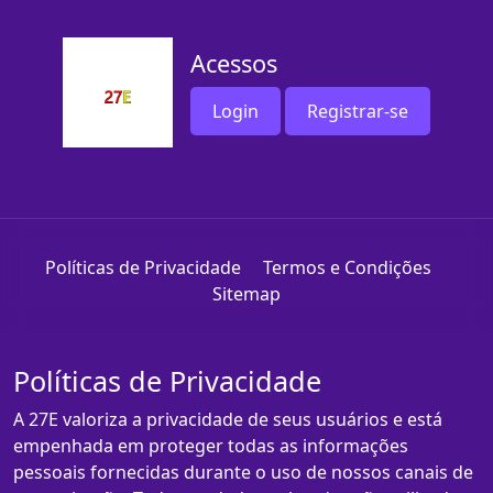
Acessos
Login
Registrar-se
Políticas de Privacidade
Termos e Condições
Sitemap
Políticas de Privacidade
A 27E valoriza a privacidade de seus usuários e está
empenhada em proteger todas as informações
pessoais fornecidas durante o uso de nossos canais de