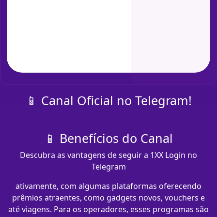
📱 Canal Oficial no Telegram!
📱 Benefícios do Canal
Descubra as vantagens de seguir a 1XX Login no
Telegram
ativamente, com algumas plataformas oferecendo
prêmios atraentes, como gadgets novos, vouchers e
até viagens. Para os operadores, esses programas são