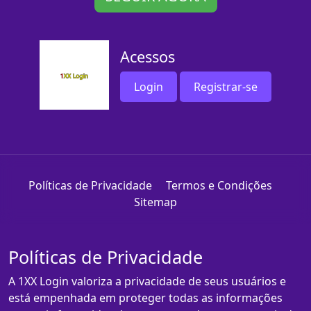
Acessos
Login
Registrar-se
Políticas de Privacidade
Termos e Condições
Sitemap
Políticas de Privacidade
A 1XX Login valoriza a privacidade de seus usuários e
está empenhada em proteger todas as informações