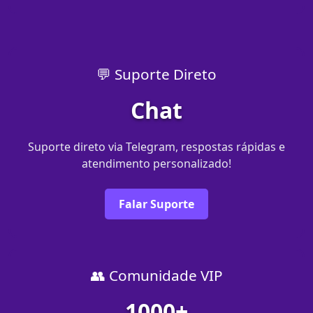
💬 Suporte Direto
Chat
Suporte direto via Telegram, respostas rápidas e
atendimento personalizado!
Falar Suporte
👥 Comunidade VIP
1000+