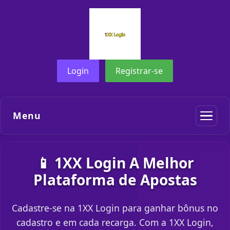
Login
Registrar-se
Menu
📱 1XX Login A Melhor
Plataforma de Apostas
Cadastre-se na 1XX Login para ganhar bônus no
cadastro e em cada recarga. Com a 1XX Login,