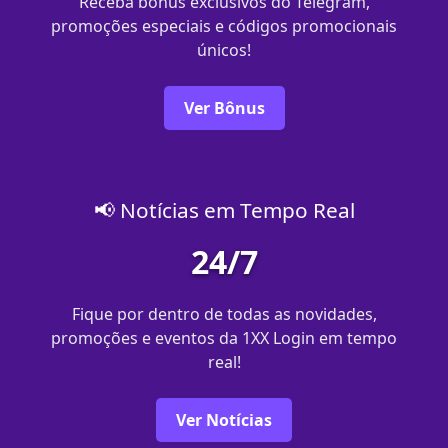
Receba bônus exclusivos do Telegram,
promoções especiais e códigos promocionais
únicos!
Ver Bônus
📢 Notícias em Tempo Real
24/7
Fique por dentro de todas as novidades,
promoções e eventos da 1XX Login em tempo
real!
Ver Notícias