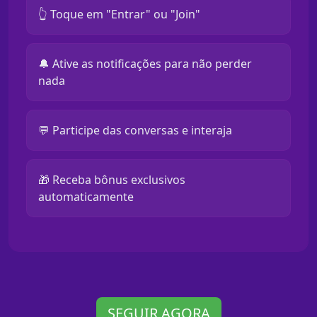
👆 Toque em "Entrar" ou "Join"
🔔 Ative as notificações para não perder
nada
💬 Participe das conversas e interaja
🎁 Receba bônus exclusivos
automaticamente
SEGUIR AGORA