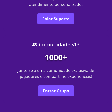
atendimento personalizado!
Falar Suporte
👥 Comunidade VIP
1000+
Junte-se a uma comunidade exclusiva de
jogadores e compartilhe experiências!
Entrar Grupo