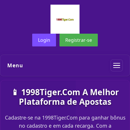
Login
Registrar-se
Menu
📱 1998Tiger.Com A Melhor
Plataforma de Apostas
Cadastre-se na 1998Tiger.Com para ganhar bônus
no cadastro e em cada recarga. Com a