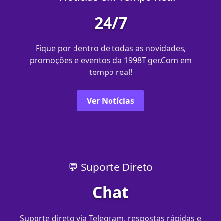
24/7
Fique por dentro de todas as novidades,
promoções e eventos da 1998Tiger.Com em
tempo real!
Ver Notícias
💬 Suporte Direto
Chat
Suporte direto via Telegram, respostas rápidas e