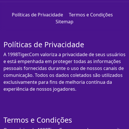
Políticas de Privacidade
Termos e Condições
Sitemap
Políticas de Privacidade
A 1998Tiger.Com valoriza a privacidade de seus usuários
e está empenhada em proteger todas as informações
pessoais fornecidas durante o uso de nossos canais de
comunicação. Todos os dados coletados são utilizados
exclusivamente para fins de melhoria contínua da
experiência de nossos jogadores.
Termos e Condições