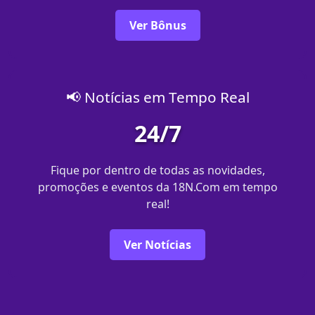
Ver Bônus
📢 Notícias em Tempo Real
24/7
Fique por dentro de todas as novidades,
promoções e eventos da 18N.Com em tempo
real!
Ver Notícias