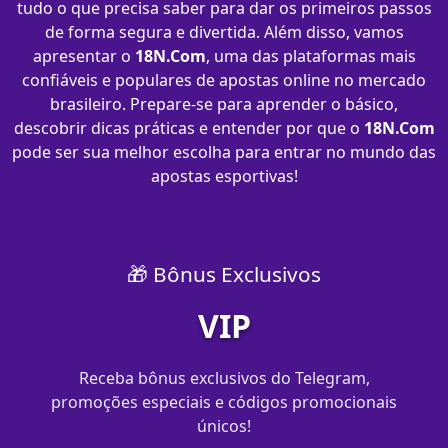
tudo o que precisa saber para dar os primeiros passos
de forma segura e divertida. Além disso, vamos
apresentar o
18N.Com
, uma das plataformas mais
confiáveis e populares de apostas online no mercado
brasileiro. Prepare-se para aprender o básico,
descobrir dicas práticas e entender por que o
18N.Com
pode ser sua melhor escolha para entrar no mundo das
apostas esportivas!
🎁 Bônus Exclusivos
VIP
Receba bônus exclusivos do Telegram,
promoções especiais e códigos promocionais
únicos!