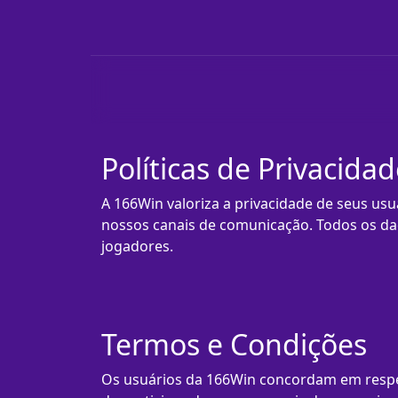
Políticas de Privacida
A 166Win valoriza a privacidade de seus us
nossos canais de comunicação. Todos os dad
jogadores.
Termos e Condições
Os usuários da 166Win concordam em respeit