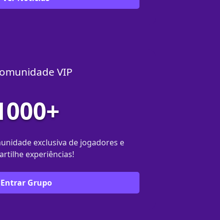
Comunidade VIP
1000+
unidade exclusiva de jogadores e
rtilhe experiências!
Entrar Grupo