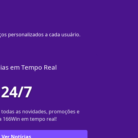
ços personalizados a cada usuário.
cias em Tempo Real
24/7
e todas as novidades, promoções e
a 166Win em tempo real!
Ver Notícias