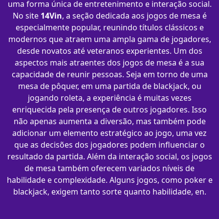
uma forma única de entretenimento e interação social.
No site
14Vin
, a seção dedicada aos jogos de mesa é
especialmente popular, reunindo títulos clássicos e
modernos que atraem uma ampla gama de jogadores,
desde novatos até veteranos experientes. Um dos
aspectos mais atraentes dos jogos de mesa é a sua
capacidade de reunir pessoas. Seja em torno de uma
mesa de pôquer, em uma partida de blackjack, ou
jogando roleta, a experiência é muitas vezes
enriquecida pela presença de outros jogadores. Isso
não apenas aumenta a diversão, mas também pode
adicionar um elemento estratégico ao jogo, uma vez
que as decisões dos jogadores podem influenciar o
resultado da partida. Além da interação social, os jogos
de mesa também oferecem variados níveis de
habilidade e complexidade. Alguns jogos, como poker e
blackjack, exigem tanto sorte quanto habilidade, en.