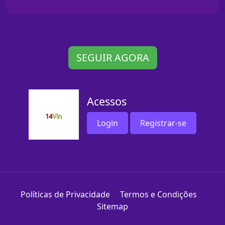
SEGUIR AGORA
Acessos
Login
Registrar-se
Políticas de Privacidade
Termos e Condições
Sitemap