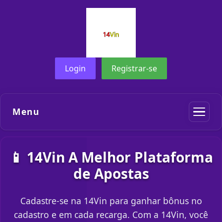
Login
Registrar-se
Menu
📱 14Vin A Melhor Plataforma
de Apostas
Cadastre-se na 14Vin para ganhar bônus no
cadastro e em cada recarga. Com a 14Vin, você