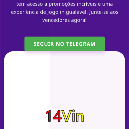
tem acesso a promoções incríveis e uma
experiência de jogo inigualável. Junte-se aos
vencedores agora!
SEGUIR NO TELEGRAM