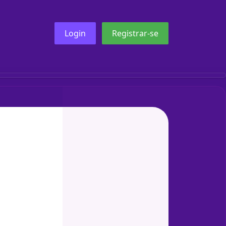
Login
Registrar-se