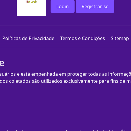
Login
Registrar-se
Políticas de Privacidade
Termos e Condições
Sitemap
de
 usuários e está empenhada em proteger todas as informaçõ
os coletados são utilizados exclusivamente para fins de m