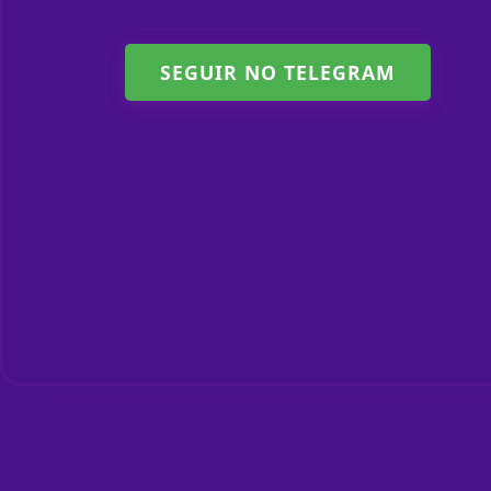
SEGUIR NO TELEGRAM