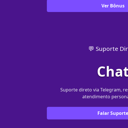
Ver Bônus
💬 Suporte Di
Cha
Suporte direto via Telegram, r
atendimento persona
Falar Suport