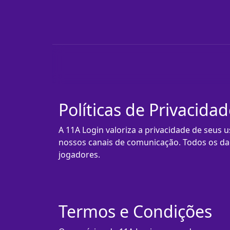
Políticas de Privacida
A 11A Login valoriza a privacidade de seus
nossos canais de comunicação. Todos os dad
jogadores.
Termos e Condições