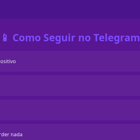
📱 Como Seguir no Telegram
ositivo
erder nada