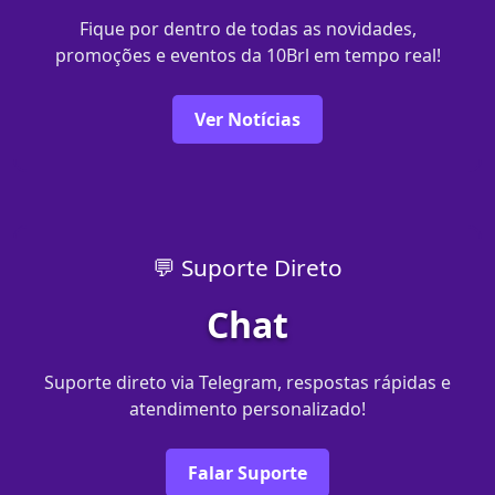
Fique por dentro de todas as novidades,
promoções e eventos da 10Brl em tempo real!
Ver Notícias
💬 Suporte Direto
Chat
Suporte direto via Telegram, respostas rápidas e
atendimento personalizado!
Falar Suporte