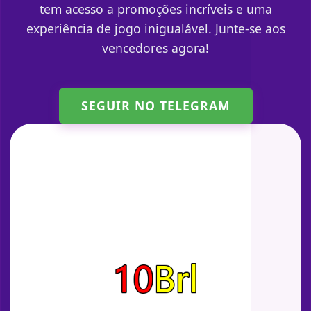
tem acesso a promoções incríveis e uma
experiência de jogo inigualável. Junte-se aos
vencedores agora!
SEGUIR NO TELEGRAM