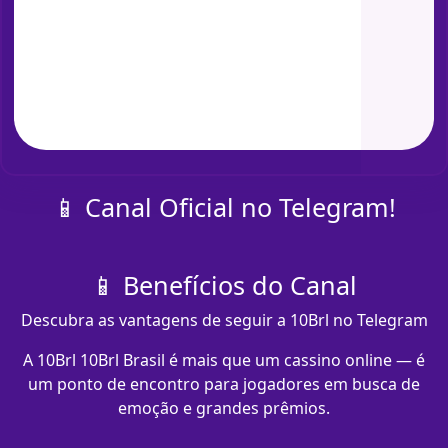
📱 Canal Oficial no Telegram!
📱 Benefícios do Canal
Descubra as vantagens de seguir a 10Brl no Telegram
A 10Brl 10Brl Brasil é mais que um cassino online — é
um ponto de encontro para jogadores em busca de
emoção e grandes prêmios.