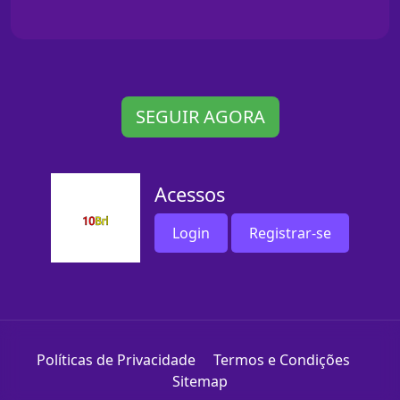
SEGUIR AGORA
Acessos
Login
Registrar-se
Políticas de Privacidade
Termos e Condições
Sitemap