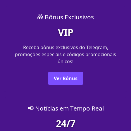
🎁 Bônus Exclusivos
VIP
Receba bônus exclusivos do Telegram,
promoções especiais e códigos promocionais
únicos!
Ver Bônus
📢 Notícias em Tempo Real
24/7