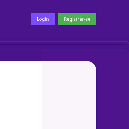
Login
Registrar-se