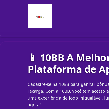
📱 10BB A Melho
Plataforma de A
Cadastre-se na 10BB para ganhar bônus
recarga. Com a 10BB, você tem acesso a
uma experiência de jogo inigualável. J
agora!