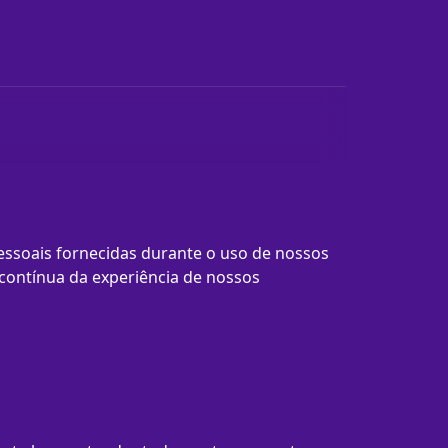
essoais fornecidas durante o uso de nossos
 contínua da experiência de nossos