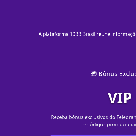
A plataforma 10BB Brasil reúne informaçõ
🎁 Bônus Exclu
VIP
Receba bônus exclusivos do Telegra
e códigos promocionai