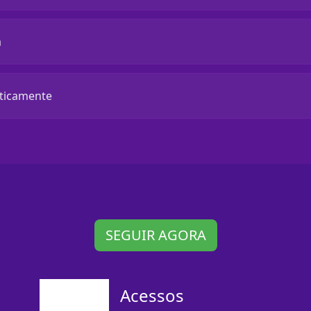
a
aticamente
SEGUIR AGORA
Acessos