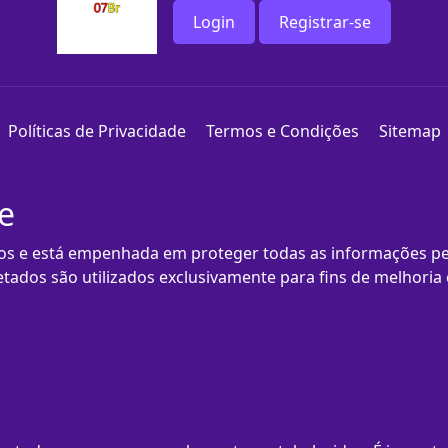
Login
Registrar-se
Políticas de Privacidade
Termos e Condições
Sitemap
de
rios e está empenhada em proteger todas as informações p
tados são utilizados exclusivamente para fins de melhoria