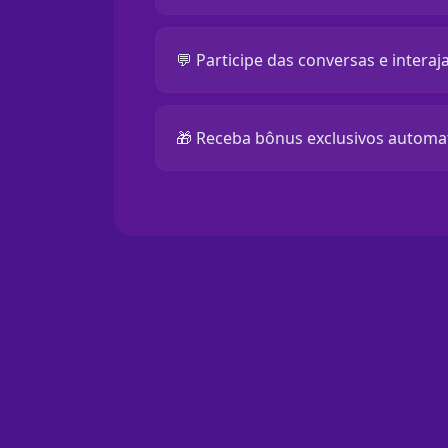
💬 Participe das conversas e interaj
🎁 Receba bônus exclusivos autom