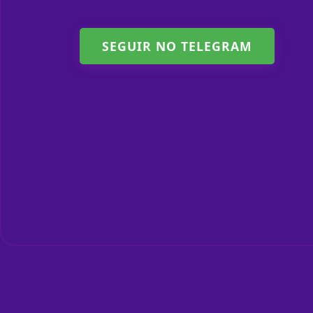
SEGUIR NO TELEGRAM