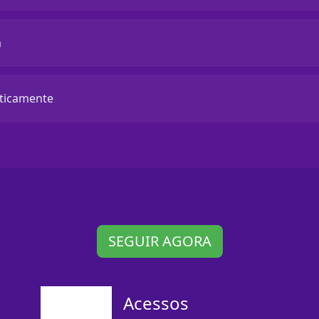
a
aticamente
SEGUIR AGORA
Acessos