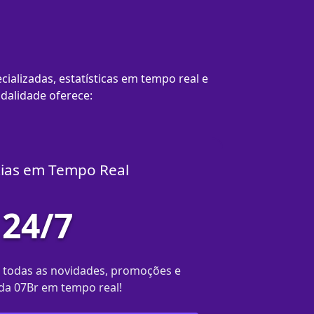
cializadas, estatísticas em tempo real e
dalidade oferece:
cias em Tempo Real
24/7
e todas as novidades, promoções e
da 07Br em tempo real!