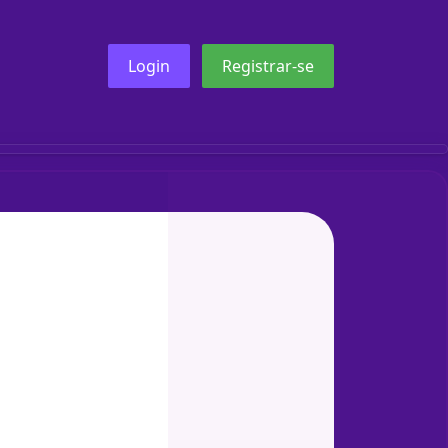
Login
Registrar-se