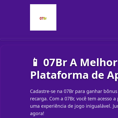
📱 07Br A Melhor
Plataforma de A
Cadastre-se na 07Br para ganhar bônus
recarga. Com a 07Br, você tem acesso a 
uma experiência de jogo inigualável. J
agora!