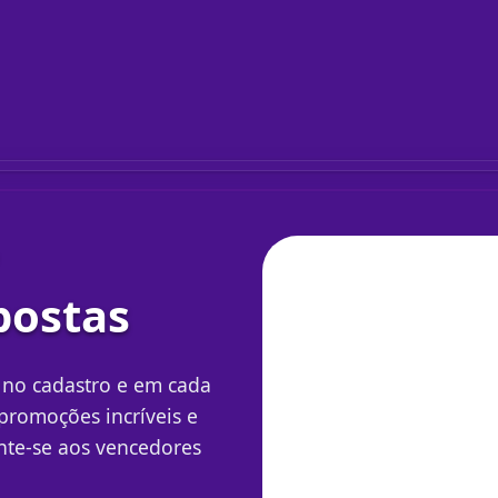
postas
 no cadastro e em cada
promoções incríveis e
unte-se aos vencedores