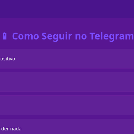
📱 Como Seguir no Telegram
ositivo
erder nada