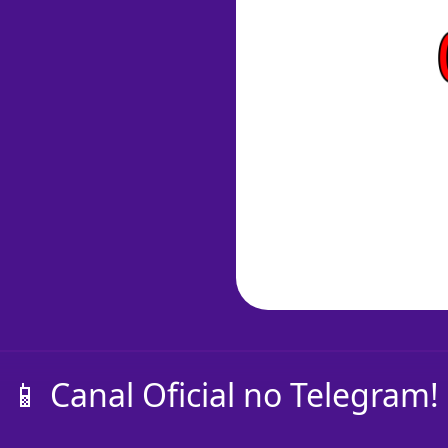
📱 Canal Oficial no Telegram!